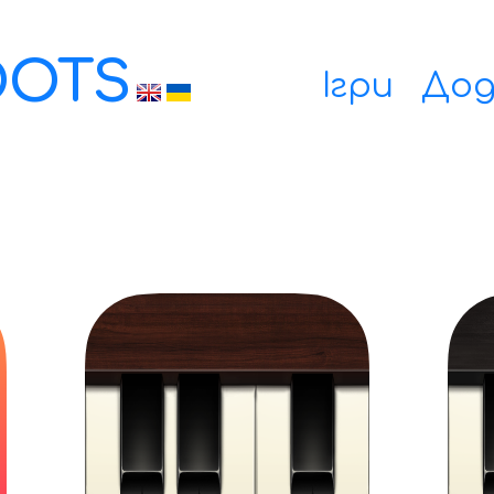
OOTS
Ігри
До