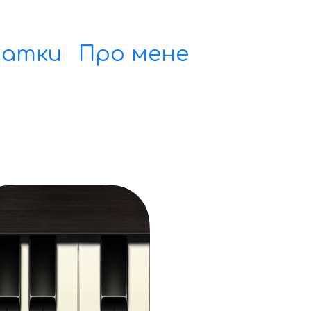
датки
Про мене