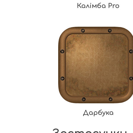
Калімба Pro
Дарбука